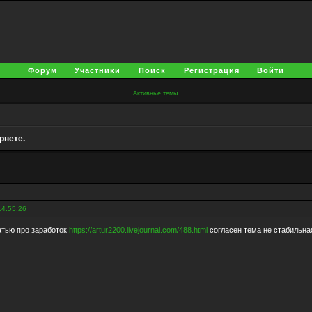
Форум
Участники
Поиск
Регистрация
Войти
Активные темы
рнете.
14:55:26
атью про заработок
https://artur2200.livejournal.com/488.html
согласен тема не стабильна