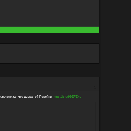
1
я,но все же, что думаете? Перейти
https://is.gd/9EFZxu