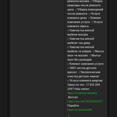
ремонта москва ✅Уборка
квартиры после ремонта
цена ✅Уборка помещений
после ремонта ✅Услуги
клининга цены ✅Клининг
компания услуги ✅Услуги
клининга офиса
✅Химчистка мягкой
мебели москва
✅Химчистка мягкой
мебели +на дому
✅Химчистка мягкой
мебели +и ковров ✅Мытье
окон +в москве ✅Мытье
окон без разводов
✅Клининг компания услуги
✅ЭКО чистка детских
кресел ✅Экологическая
очистка детских комнат
✅Услуги клининга квартир
Заказ по тел. +7 915 204
1047 Наш канал:
https://t.me/wwcleaning
Вотсап:
https://wa.me/79152041047
Перейти:
https://u.to/wmoKIA
0