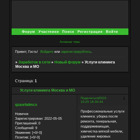
Форум
Участники
Поиск
Регистрация
Войти
Активные темы
Привет, Гость!
Войдите
или
зарегистрируйтесь
.
»
Заработок в сети
»
Новый форум
»
Услуги клининга
Москва и МО
Страница:
1
Услуги клининга Москва и МО
1
Поделиться
2023-
10-25 18:30:44
qzaorbdmcs
Профессиональные услуги
Новичок
клининга: уборка после
Зарегистрирован
: 2022-05-05
ремонта, генеральная,
Приглашений:
0
поддерживающая,
Сообщений:
9
химчистка мягкой мебели,
Уважение:
[+0/-0]
удаление жировых
Позитив:
[+0/-0]