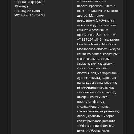
отложений на кухне
Провел на форуме:
парогенератором, мытье
13 минут
окон + альпинист и многое
Последний визит:
2026-03-01 17:56:33
другое. Мы также
предлагаем ЭКО-чистку
детских игрушек, колясок,
комнат и различных
предметов. Заказ по тел.
+7 915 204 1047 Наш канал:
t.me/wwcleaning Москва и
Московская область Услуги
клининга офиса, квартиры:
грязь, пыль, разводы,
зеркала, плитка, цемент,
краска, светильники,
люстры, свч, холодильник,
духовка, плита, варочная
панель, вытяжка, розетки,
выключатели, керамика,
смесители, скотч, мусор,
шкафы, сантехника,
плинтуса, фартук,
столешница, стирка,
глажка, пятна, загрязнения,
диван, кровать ✅Уборка
квартиры после ремонта
✅Уборка после ремонта
цена ✅Уборка после